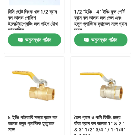
মিনি ছোট জিংক খাদ 1/2 ব্রাস
1/2 "ইঞ্চি - 4" ইঞ্চি ফুল পোর্ট
কারখানা ভ্রমণ
বল ভালভ পোলিশ
ব্রাস বল ভালভ জল তেল এবং
ইলেক্ট্রোপ্লেটিং জল পাইপ যৌথ
হলুদ প্লাস্টিক হ্যান্ডেল সঙ্গে গ্যাস
আনুষাঙ্গিক
জন্য
মান নিয়ন্ত্রণ
অনুসন্ধান পাঠান
অনুসন্ধান পাঠান
যোগাযোগ করুন
উদ্ধৃতির জন্য আবেদন
ব্রাস বিবকক ভালভ
পিতল কোণ ভালভ
5 ইঞ্চি পাইকারি দস্তা ব্রাস বল
তৈল গ্যাস ও পানি ফিটিং জন্য
ভালভ হলুদ প্লাস্টিক হ্যান্ডেল
বাঁকা ব্রাস বল ভালভ 1" & 2 "
সঙ্গে
& 3" 1/2" 3/4 " / 1-1/4"
ব্রাস বল ভালভ