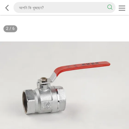
2
/
6